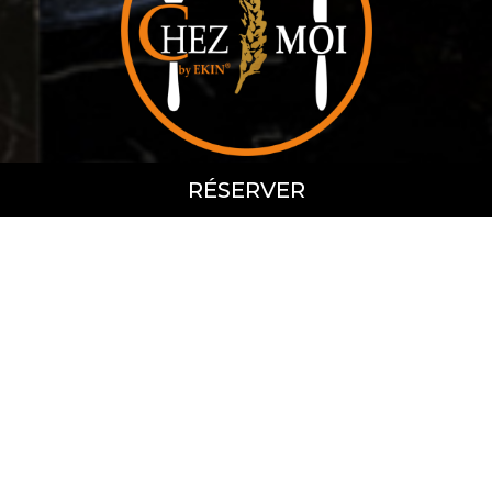
RÉSERVER
Découvrez
NOTRE RESTAURANT
Le restaurant Chez Moi by Ekin est
né de la volonté d’offrir, à tous, un
lieu où chacun pourra se sentir chez